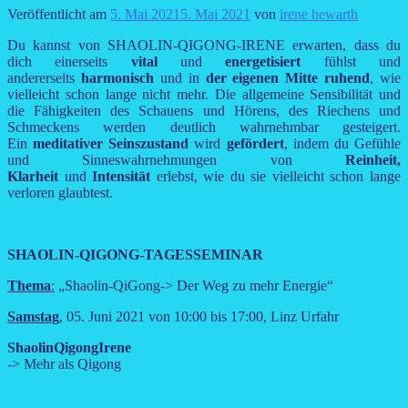
Veröffentlicht am
5. Mai 2021
5. Mai 2021
von
irene hewarth
Du kannst von SHAOLIN-QIGONG-IRENE erwarten, dass du
dich einerseits
vital
und
energetisiert
fühlst und
andererseits
harmonisch
und in
der eigenen Mitte ruhend
, wie
vielleicht schon lange nicht mehr. Die allgemeine Sensibilität und
die Fähigkeiten des Schauens und Hörens, des Riechens und
Schmeckens werden deutlich wahrnehmbar gesteigert.
Ein
meditativer Seinszustand
wird
gefördert
, indem du Gefühle
und Sinneswahrnehmungen von
Reinheit,
Klarheit
und
Intensität
erlebst, wie du sie vielleicht schon lange
verloren glaubtest.
SHAOLIN-QIGONG-TAGESSEMINAR
Thema
:
„Shaolin-QiGong-> Der Weg zu mehr Energie“
Samstag
,
05. Juni 2021 von 10:00 bis 17:00, Linz Urfahr
ShaolinQigongIrene
-> Mehr als Qigong