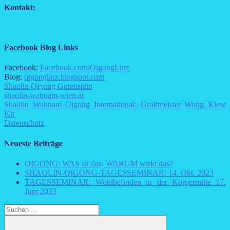
Kontakt:
Facebook Blog Links
Facebook:
Facebook.com/QigongLinz
Blog:
qigonglinz.blogspot.com
Shaolin Qigong Gutenstein
shaolin-wahnam-wien.at
Shaolin Wahnam Qigong International: Großmeister Wong Kiew
Kit
Datenschutz
Neueste Beiträge
QIGONG: WAS ist das, WARUM wirkt das?
SHAOLIN-QIGONG-TAGESSEMINAR: 14. Okt. 2023
TAGESSEMINAR: Wohlbefinden in der Körpermitte 17.
Juni 2023
Suchen
nach: